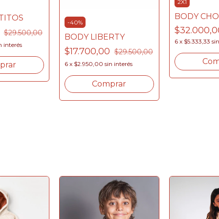
2X1
BODY CH
TITOS
-
40
%
$32.000,0
0
$29.500,00
BODY LIBERTY
6
x
$5.333,33
si
n interés
$17.700,00
$29.500,00
Com
6
x
$2.950,00
sin interés
prar
Comprar