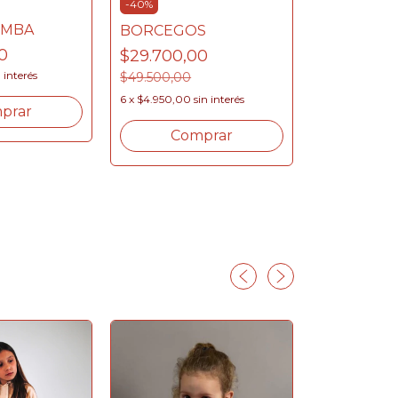
-
40
%
OMBA
BORCEGOS
0
$29.700,00
-
40
%
n interés
$49.500,00
CHALECO 
6
x
$4.950,00
sin interés
prar
$17.700,
Comprar
6
x
$2.950,00
Com