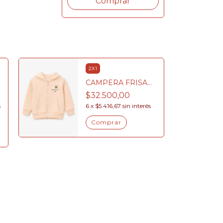
Comprar
2X1
CAMPERA FRISA
ABEJITA
$32.500,00
s
6
x
$5.416,67
sin interés
Comprar