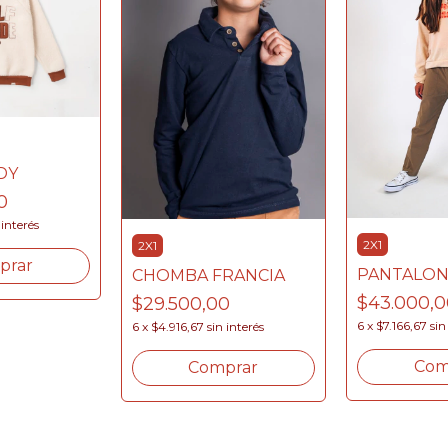
DY
0
 interés
2X1
2X1
prar
PANTALON
CHOMBA FRANCIA
$43.000,
$29.500,00
6
x
$7.166,67
sin
6
x
$4.916,67
sin interés
Com
Comprar