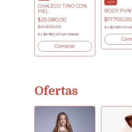
-
40
%
CHALECO TINO CON
BODY PUN
PIEL
$17.700,0
$25.080,00
OLAR
$41.800,00
6
x
$2.950,00
si
0
$29.500,00
6
x
$4.180,00
sin interés
 interés
Com
Comprar
rar
Ofertas