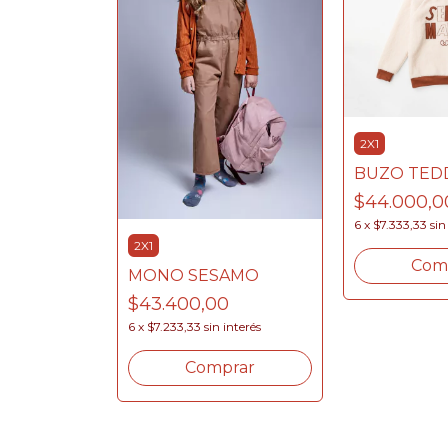
2X1
BUZO TED
$44.000,0
6
x
$7.333,33
sin
2X1
Com
MONO SESAMO
OLO
$43.400,00
0
6
x
$7.233,33
sin interés
interés
Comprar
rar