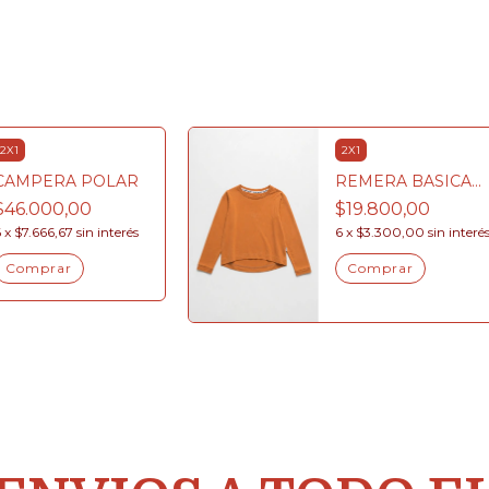
2X1
2X1
CAMPERA POLAR
REMERA BASICA
JAZMIN
$46.000,00
$19.800,00
6
x
$7.666,67
sin interés
6
x
$3.300,00
sin interé
Comprar
Comprar