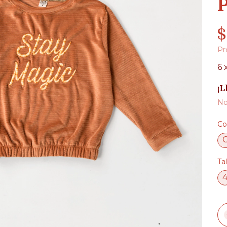
$
Pr
6
¡L
No
Co
Tal