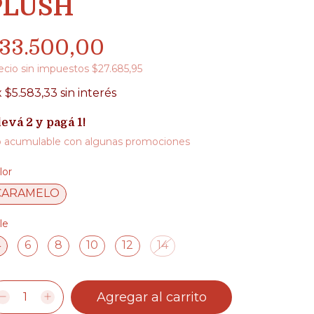
PLUSH
33.500,00
ecio sin impuestos
$27.685,95
x
$5.583,33
sin interés
levá 2 y pagá 1!
 acumulable con algunas promociones
lor
CARAMELO
le
4
6
8
10
12
14