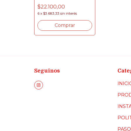
$22.100,00
6
x
$3.683,33
sin interés
Comprar
Seguinos
Cate
INICI
PRO
INST
POLI
PASO