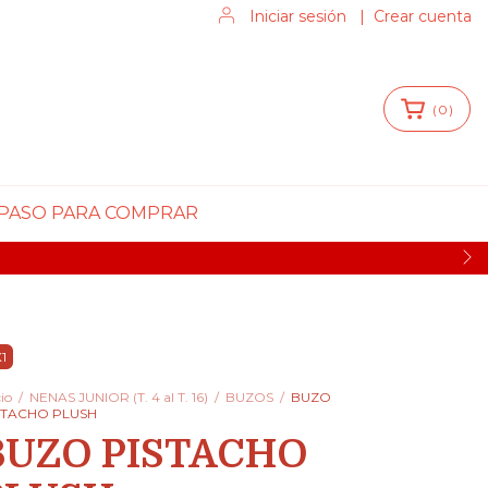
Iniciar sesión
|
Crear cuenta
(
0
)
 PASO PARA COMPRAR
1
cio
/
NENAS JUNIOR (T. 4 al T. 16)
/
BUZOS
/
BUZO
STACHO PLUSH
BUZO PISTACHO