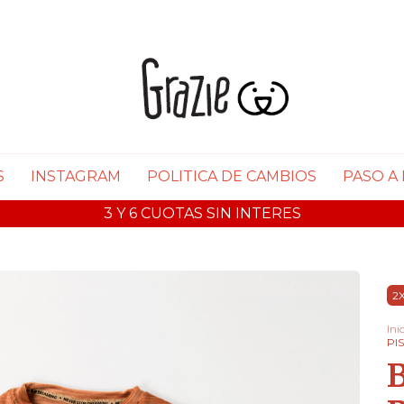
S
INSTAGRAM
POLITICA DE CAMBIOS
PASO A
3 Y 6 CUOTAS SIN INTERES
2X
Ini
PI