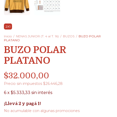
2X1
Inicio
/
NENAS JUNIOR (T. 4 al T. 16)
/
BUZOS
/
BUZO POLAR
PLATANO
BUZO POLAR
PLATANO
$32.000,00
Precio sin impuestos
$26.446,28
6
x
$5.333,33
sin interés
¡Llevá 2 y pagá 1!
No acumulable con algunas promociones