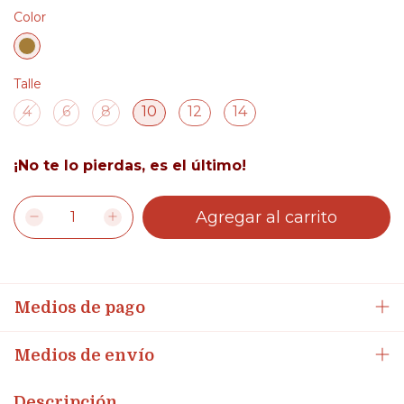
Color
Talle
4
6
8
10
12
14
¡No te lo pierdas, es el último!
Medios de pago
Medios de envío
Descripción