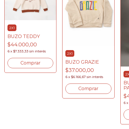
2X1
BUZO TEDDY
$44.000,00
6
x
$7.333,33
sin interés
2X1
BUZO GRAZIE
Comprar
$37.000,00
2X
6
x
$6.166,67
sin interés
B
P
Comprar
$
6
x