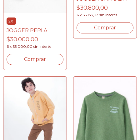
$30.800,00
6
x
$5.133,33
sin interés
2X1
Comprar
JOGGER PERLA
$30.000,00
6
x
$5.000,00
sin interés
Comprar