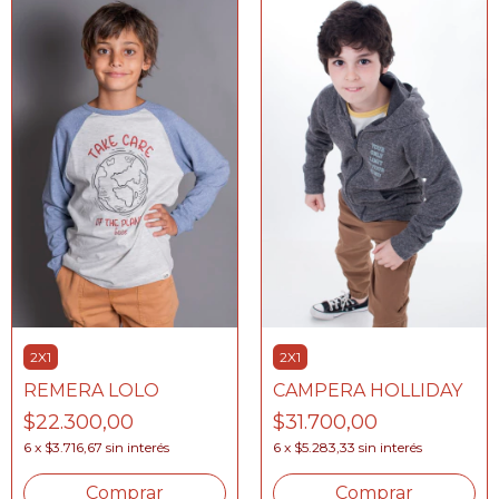
2X1
2X1
CAMPERA HOLLIDAY
REMERA LOLO
$31.700,00
$22.300,00
6
x
$5.283,33
sin interés
6
x
$3.716,67
sin interés
Comprar
Comprar