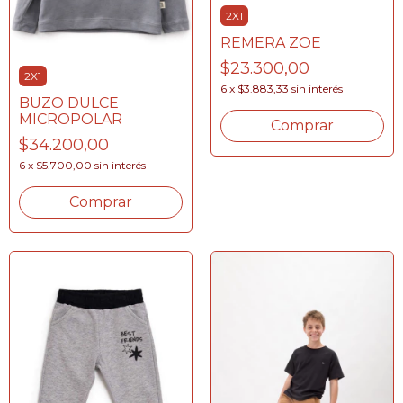
2X1
REMERA ZOE
$23.300,00
2X1
6
x
$3.883,33
sin interés
BUZO DULCE
MICROPOLAR
Comprar
$34.200,00
6
x
$5.700,00
sin interés
Comprar