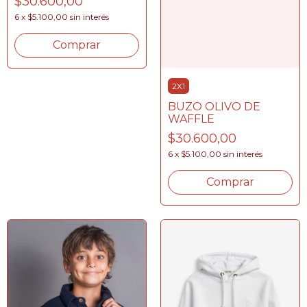
$30.600,00
6
x
$5.100,00
sin interés
Comprar
2X1
BUZO OLIVO DE
WAFFLE
$30.600,00
6
x
$5.100,00
sin interés
Comprar