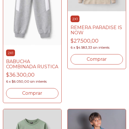
2X1
REMERA PARADISE IS
NOW
$27.500,00
6
x
$4.583,33
sin interés
2X1
Comprar
BABUCHA
COMBINADA RUSTICA
$36.300,00
6
x
$6.050,00
sin interés
Comprar