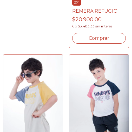
2X1
REMERA REFUGIO
$20.900,00
6
x
$3.483,33
sin interés
Comprar