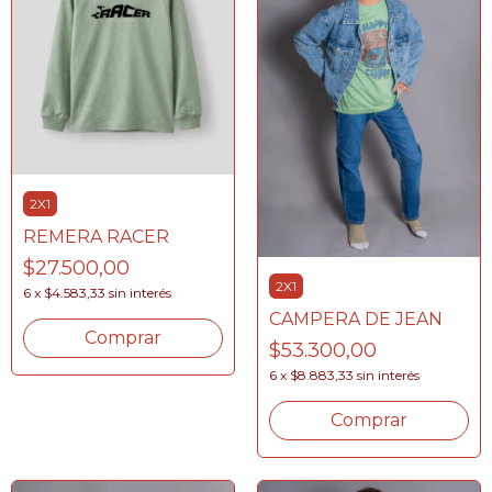
2X1
REMERA RACER
$27.500,00
2X1
6
x
$4.583,33
sin interés
CAMPERA DE JEAN
Comprar
$53.300,00
6
x
$8.883,33
sin interés
Comprar