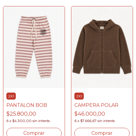
2X1
2X1
PANTALON BOB
CAMPERA POLAR
$25.800,00
$46.000,00
6
x
$4.300,00
sin interés
6
x
$7.666,67
sin interés
Comprar
Comprar