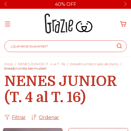
40% OFF
Inicio
/
NENES JUNIOR (T. 4 al T. 16)
/
breadcrumbs.trajes-de-bano
/
breadcrumbs.bermudas1
NENES JUNIOR
(T. 4 al T. 16)
Filtrar
Ordenar