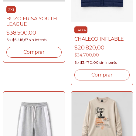
2X1
BUZO FRISA YOUTH
LEAGUE
-
40
%
$38.500,00
CHALECO INFLABLE
6
x
$6.416,67
sin interés
$20.820,00
Comprar
$34.700,00
6
x
$3.470,00
sin interés
Comprar