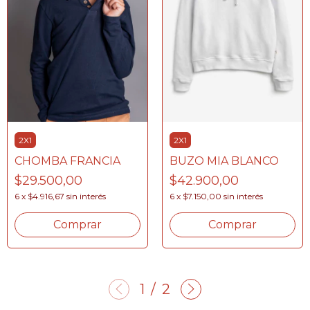
2X1
2X1
BUZO MIA BLANCO
CHOMBA FRANCIA
$42.900,00
$29.500,00
6
x
$7.150,00
sin interés
6
x
$4.916,67
sin interés
Comprar
Comprar
1
/
2