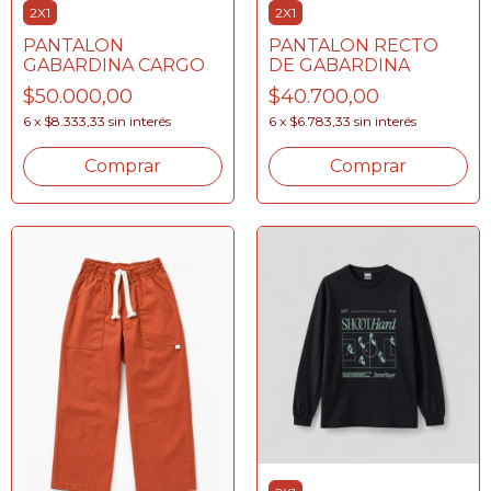
2X1
2X1
PANTALON
PANTALON RECTO
GABARDINA CARGO
DE GABARDINA
$50.000,00
$40.700,00
6
x
$8.333,33
sin interés
6
x
$6.783,33
sin interés
Comprar
Comprar