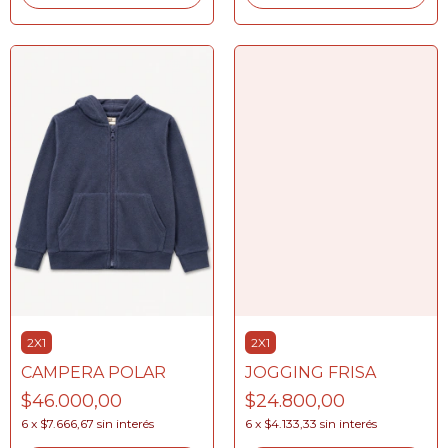
2X1
2X1
CAMPERA POLAR
JOGGING FRISA
$46.000,00
$24.800,00
6
x
$7.666,67
sin interés
6
x
$4.133,33
sin interés