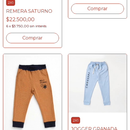
2X1
Comprar
REMERA SATURNO
$22.500,00
6
x
$3.750,00
sin interés
Comprar
2X1
JOGGER GRANADA