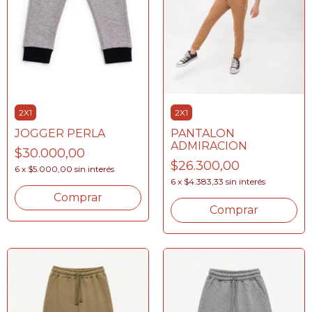
2X1
2X1
PANTALON
JOGGER PERLA
ADMIRACION
$30.000,00
$26.300,00
6
x
$5.000,00
sin interés
6
x
$4.383,33
sin interés
Comprar
Comprar