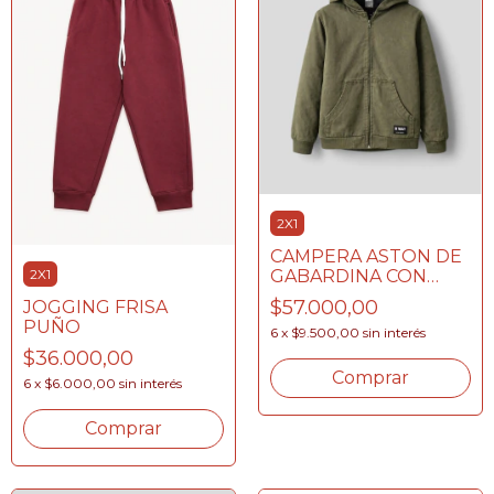
2X1
CAMPERA ASTON DE
2X1
GABARDINA CON
PIEL
$57.000,00
JOGGING FRISA
PUÑO
6
x
$9.500,00
sin interés
$36.000,00
Comprar
6
x
$6.000,00
sin interés
Comprar