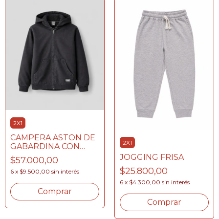
2X1
CAMPERA ASTON DE
2X1
GABARDINA CON
PIEL
JOGGING FRISA
$57.000,00
$25.800,00
6
x
$9.500,00
sin interés
6
x
$4.300,00
sin interés
Comprar
Comprar