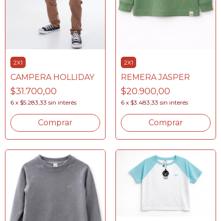
2X1
2X1
REMERA JASPER
CAMPERA HOLLIDAY
$20.900,00
$31.700,00
6
x
$3.483,33
sin interés
6
x
$5.283,33
sin interés
Comprar
Comprar