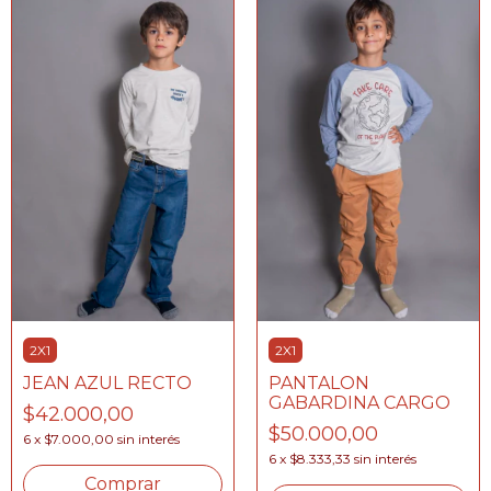
2X1
2X1
JEAN AZUL RECTO
PANTALON
GABARDINA CARGO
$42.000,00
$50.000,00
6
x
$7.000,00
sin interés
6
x
$8.333,33
sin interés
Comprar