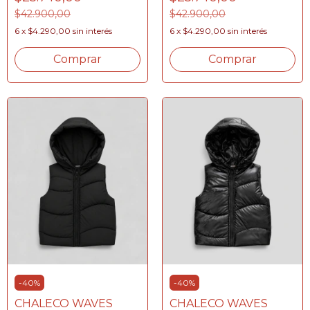
$42.900,00
$42.900,00
6
x
$4.290,00
sin interés
6
x
$4.290,00
sin interés
Comprar
Comprar
-
40
%
-
40
%
CHALECO WAVES
CHALECO WAVES