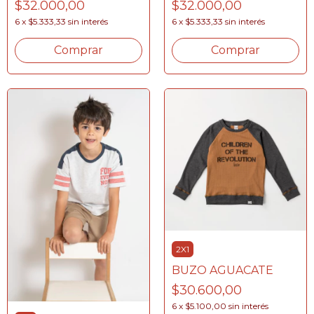
$32.000,00
$32.000,00
6
x
$5.333,33
sin interés
6
x
$5.333,33
sin interés
Comprar
Comprar
2X1
BUZO AGUACATE
$30.600,00
6
x
$5.100,00
sin interés