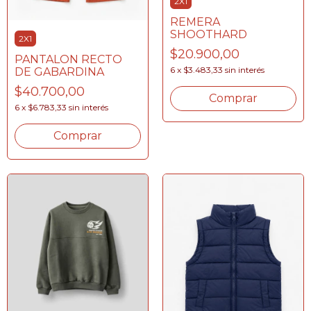
2X1
REMERA
SHOOTHARD
2X1
$20.900,00
PANTALON RECTO
6
x
$3.483,33
sin interés
DE GABARDINA
$40.700,00
Comprar
6
x
$6.783,33
sin interés
Comprar