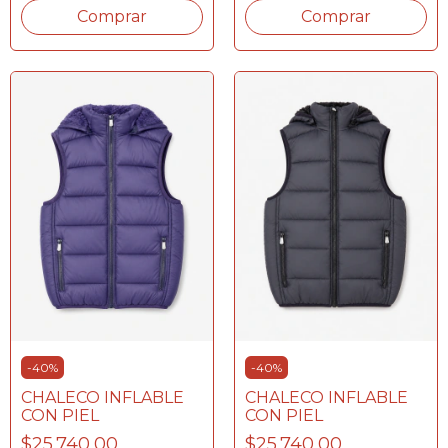
Comprar
Comprar
-
40
%
-
40
%
CHALECO INFLABLE
CHALECO INFLABLE
CON PIEL
CON PIEL
$25.740,00
$25.740,00