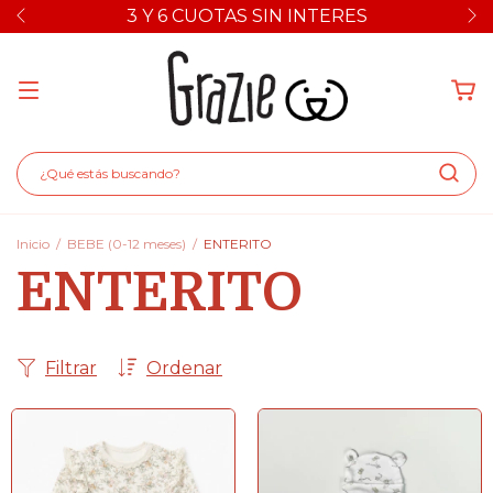
3 Y 6 CUOTAS SIN INTERES
Inicio
/
BEBE (0-12 meses)
/
ENTERITO
ENTERITO
Filtrar
Ordenar