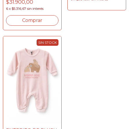
$31.900,00
6
x
$5.316,67
sin interés
Comprar
SIN STOCK