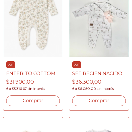
2X1
2X1
ENTERITO COTTOM
SET RECIEN NACIDO
$31.900,00
$36.300,00
6
x
$5.316,67
sin interés
6
x
$6.050,00
sin interés
Comprar
Comprar