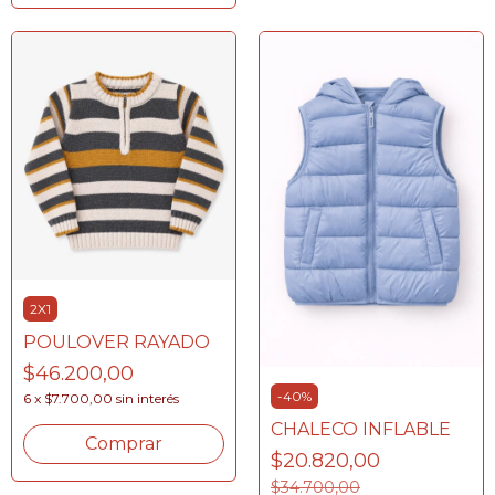
2X1
POULOVER RAYADO
$46.200,00
-
40
%
6
x
$7.700,00
sin interés
CHALECO INFLABLE
Comprar
$20.820,00
$34.700,00