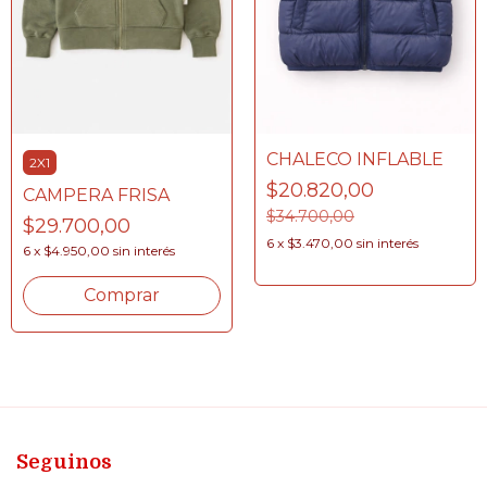
CHALECO INFLABLE
2X1
$20.820,00
CAMPERA FRISA
$34.700,00
$29.700,00
6
x
$3.470,00
sin interés
6
x
$4.950,00
sin interés
Comprar
Seguinos