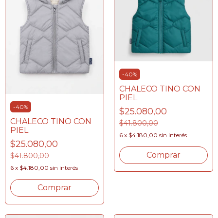
-
40
%
CHALECO TINO CON
PIEL
-
40
%
$25.080,00
CHALECO TINO CON
$41.800,00
PIEL
6
x
$4.180,00
sin interés
$25.080,00
Comprar
$41.800,00
6
x
$4.180,00
sin interés
Comprar