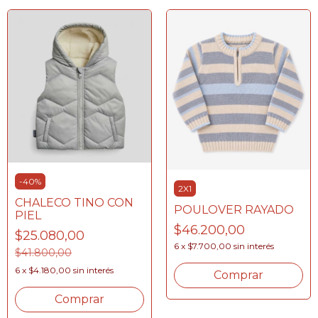
-
40
%
2X1
CHALECO TINO CON
POULOVER RAYADO
PIEL
$46.200,00
$25.080,00
6
x
$7.700,00
sin interés
$41.800,00
6
x
$4.180,00
sin interés
Comprar
Comprar