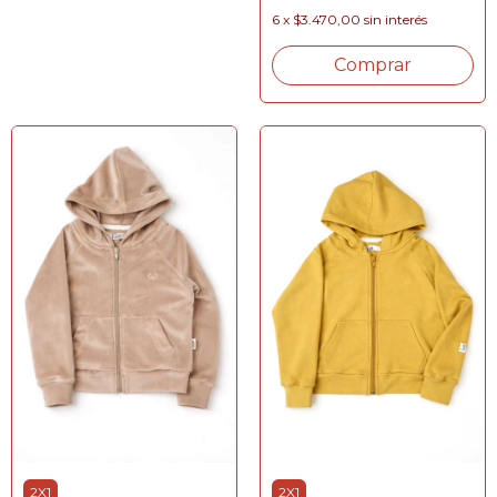
6
x
$3.470,00
sin interés
Comprar
2X1
2X1