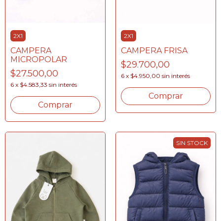
2X1
2X1
CAMPERA FRISA
CAMPERA
MICROPOLAR
$29.700,00
$27.500,00
6
x
$4.950,00
sin interés
6
x
$4.583,33
sin interés
Comprar
Comprar
SIN STOCK