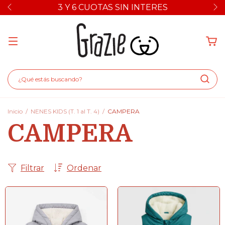
3 Y 6 CUOTAS SIN INTERES
Inicio
/
NENES KIDS (T. 1 al T. 4)
/
CAMPERA
CAMPERA
Filtrar
Ordenar