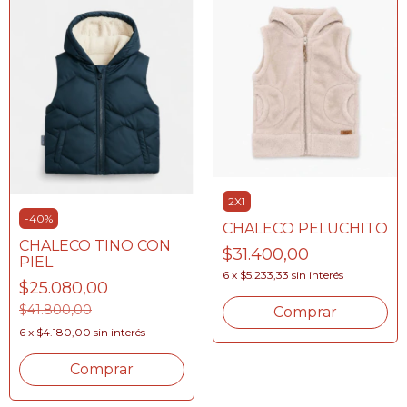
2X1
-
40
%
CHALECO PELUCHITO
CHALECO TINO CON
$31.400,00
PIEL
6
x
$5.233,33
sin interés
$25.080,00
$41.800,00
Comprar
6
x
$4.180,00
sin interés
Comprar