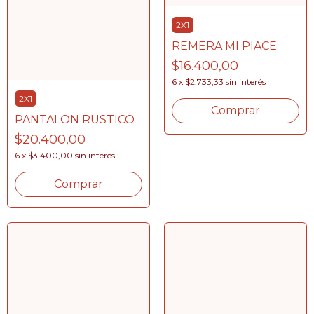
2X1
REMERA MI PIACE
$16.400,00
6
x
$2.733,33
sin interés
2X1
Comprar
PANTALON RUSTICO
$20.400,00
6
x
$3.400,00
sin interés
Comprar