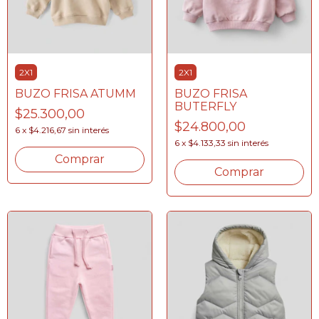
2X1
2X1
BUZO FRISA ATUMM
BUZO FRISA
BUTERFLY
$25.300,00
$24.800,00
6
x
$4.216,67
sin interés
6
x
$4.133,33
sin interés
Comprar
Comprar