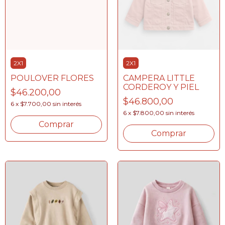
2X1
2X1
POULOVER FLORES
CAMPERA LITTLE
CORDEROY Y PIEL
$46.200,00
$46.800,00
6
x
$7.700,00
sin interés
6
x
$7.800,00
sin interés
Comprar
Comprar