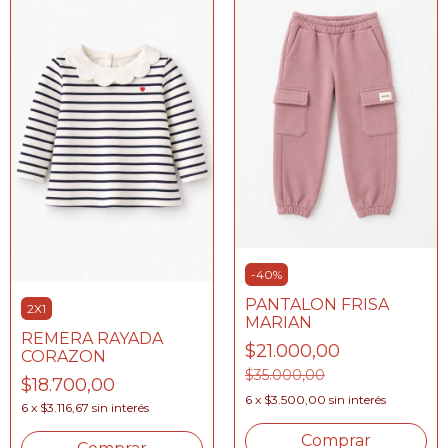
-
40
%
PANTALON FRISA
2X1
MARIAN
REMERA RAYADA
$21.000,00
CORAZON
$35.000,00
$18.700,00
6
x
$3.500,00
sin interés
6
x
$3.116,67
sin interés
Comprar