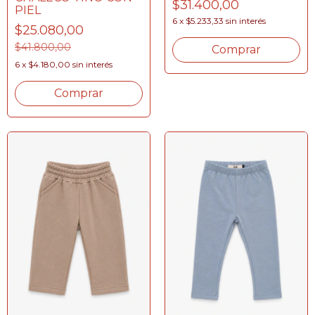
$31.400,00
PIEL
6
x
$5.233,33
sin interés
$25.080,00
$41.800,00
Comprar
6
x
$4.180,00
sin interés
Comprar