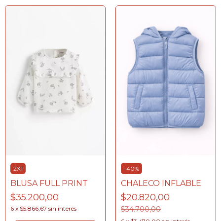
2X1
-
40
%
BLUSA FULL PRINT
CHALECO INFLABLE
$35.200,00
$20.820,00
6
x
$5.866,67
sin interés
$34.700,00