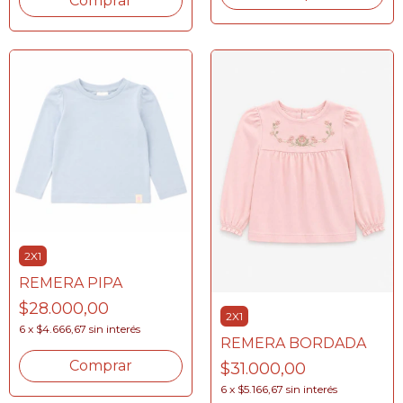
Comprar
2X1
REMERA PIPA
$28.000,00
2X1
6
x
$4.666,67
sin interés
REMERA BORDADA
Comprar
$31.000,00
6
x
$5.166,67
sin interés