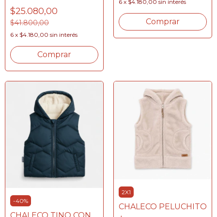
6
x
$4.180,00
sin interés
$25.080,00
Comprar
$41.800,00
6
x
$4.180,00
sin interés
Comprar
2X1
-
40
%
CHALECO PELUCHITO
CHALECO TINO CON