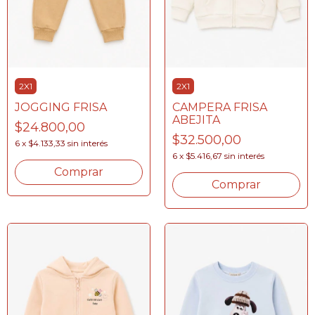
2X1
2X1
JOGGING FRISA
CAMPERA FRISA
ABEJITA
$24.800,00
$32.500,00
6
x
$4.133,33
sin interés
6
x
$5.416,67
sin interés
Comprar
Comprar