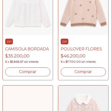
2X1
2X1
CAMISOLA BORDADA
POULOVER FLORES
$35.200,00
$46.200,00
6
x
$5.866,67
sin interés
6
x
$7.700,00
sin interés
Comprar
Comprar