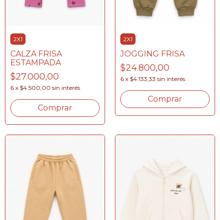
2X1
2X1
CALZA FRISA
JOGGING FRISA
ESTAMPADA
$24.800,00
$27.000,00
6
x
$4.133,33
sin interés
6
x
$4.500,00
sin interés
Comprar
Comprar