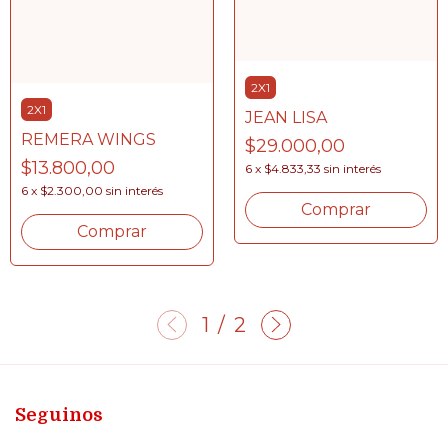
2X1
2X1
JEAN LISA
REMERA WINGS
$29.000,00
$13.800,00
6
x
$4.833,33
sin interés
6
x
$2.300,00
sin interés
Comprar
Comprar
1
/
2
Seguinos