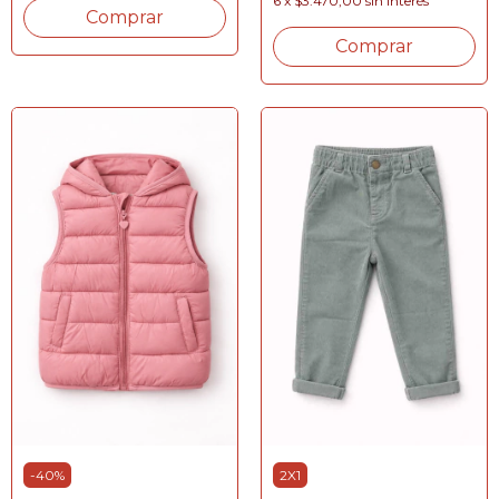
6
x
$3.470,00
sin interés
Comprar
Comprar
-
40
%
2X1