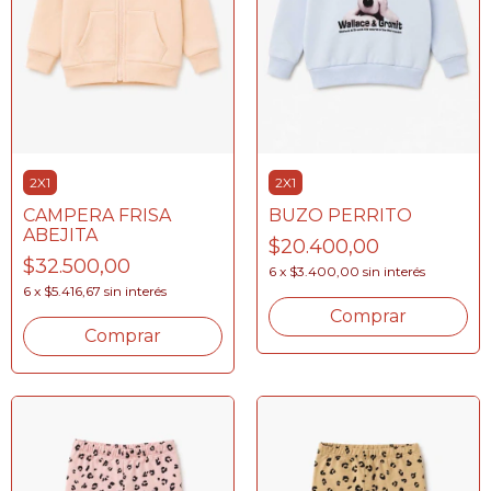
2X1
2X1
CAMPERA FRISA
BUZO PERRITO
ABEJITA
$20.400,00
$32.500,00
6
x
$3.400,00
sin interés
6
x
$5.416,67
sin interés
Comprar
Comprar