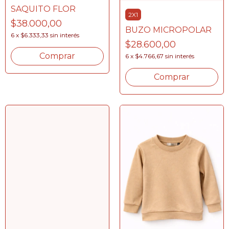
SAQUITO FLOR
2X1
$38.000,00
BUZO MICROPOLAR
6
x
$6.333,33
sin interés
$28.600,00
Comprar
6
x
$4.766,67
sin interés
Comprar