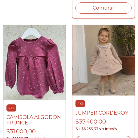
Comprar
2X1
2X1
JUMPER CORDEROY
CAMISOLA ALGODON
$37.400,00
FRUNCE
6
x
$6.233,33
sin interés
$31.000,00