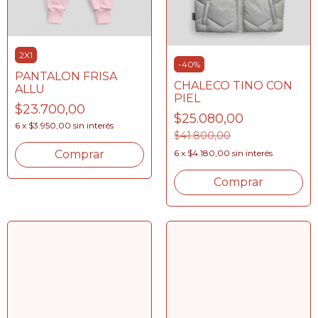
2X1
-
40
%
PANTALON FRISA
CHALECO TINO CON
ALLU
PIEL
$23.700,00
$25.080,00
6
x
$3.950,00
sin interés
$41.800,00
Comprar
6
x
$4.180,00
sin interés
Comprar