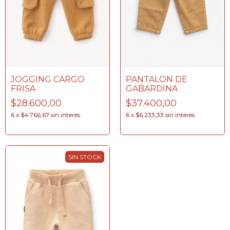
JOGGING CARGO
PANTALON DE
FRISA
GABARDINA
$28.600,00
$37.400,00
6
x
$4.766,67
sin interés
6
x
$6.233,33
sin interés
SIN STOCK