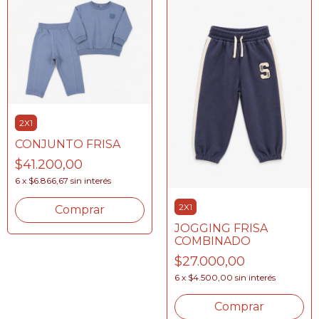
2X1
CONJUNTO FRISA
$41.200,00
6
x
$6.866,67
sin interés
2X1
Comprar
JOGGING FRISA
COMBINADO
$27.000,00
6
x
$4.500,00
sin interés
Comprar