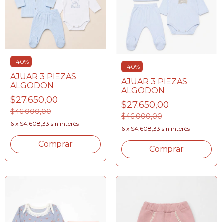
-
40
%
-
40
%
AJUAR 3 PIEZAS
AJUAR 3 PIEZAS
ALGODON
ALGODON
$27.650,00
$27.650,00
$46.000,00
$46.000,00
6
x
$4.608,33
sin interés
6
x
$4.608,33
sin interés
Comprar
Comprar