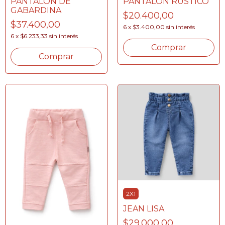
PANTALON RUSTICO
PANTALON DE
GABARDINA
$20.400,00
$37.400,00
6
x
$3.400,00
sin interés
6
x
$6.233,33
sin interés
Comprar
Comprar
2X1
JEAN LISA
$29.000,00