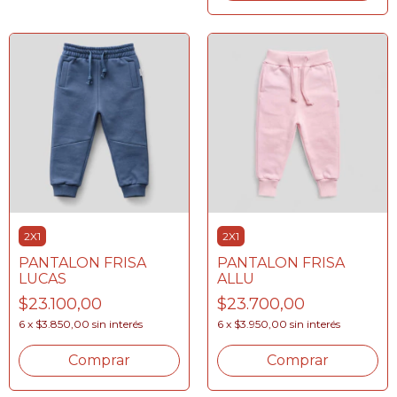
2X1
2X1
PANTALON FRISA
PANTALON FRISA
LUCAS
ALLU
$23.100,00
$23.700,00
6
x
$3.850,00
sin interés
6
x
$3.950,00
sin interés
Comprar
Comprar