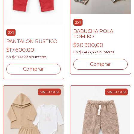
2X1
BABUCHA POLA
2X1
TOMIKO
PANTALON RUSTICO
$20.900,00
$17.600,00
6
x
$3.483,33
sin interés
6
x
$2.933,33
sin interés
Comprar
Comprar
SIN STOCK
SIN STOCK