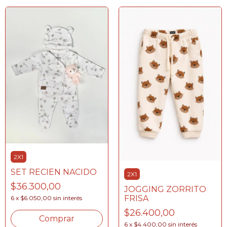
2X1
SET RECIEN NACIDO
2X1
$36.300,00
JOGGING ZORRITO
FRISA
6
x
$6.050,00
sin interés
$26.400,00
Comprar
6
x
$4.400,00
sin interés