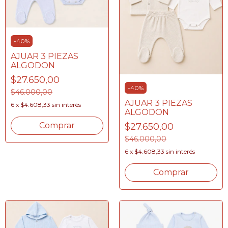
-
40
%
AJUAR 3 PIEZAS
ALGODON
$27.650,00
-
40
%
$46.000,00
AJUAR 3 PIEZAS
6
x
$4.608,33
sin interés
ALGODON
Comprar
$27.650,00
$46.000,00
6
x
$4.608,33
sin interés
Comprar