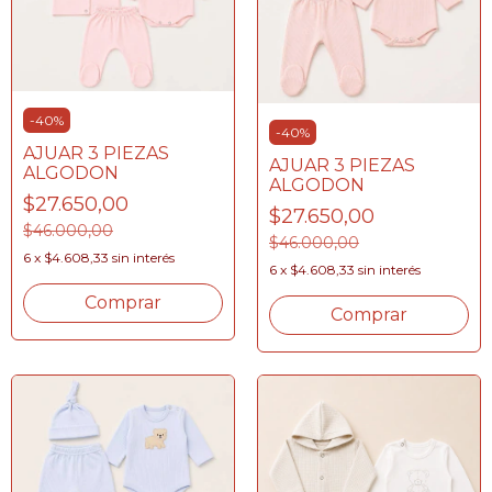
-
40
%
-
40
%
AJUAR 3 PIEZAS
AJUAR 3 PIEZAS
ALGODON
ALGODON
$27.650,00
$27.650,00
$46.000,00
$46.000,00
6
x
$4.608,33
sin interés
6
x
$4.608,33
sin interés
Comprar
Comprar