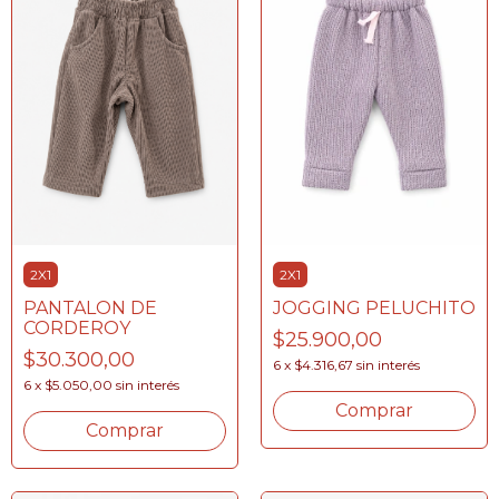
2X1
2X1
PANTALON DE
JOGGING PELUCHITO
CORDEROY
$25.900,00
$30.300,00
6
x
$4.316,67
sin interés
6
x
$5.050,00
sin interés
Comprar
Comprar