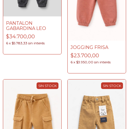
PANTALON
GABARDINA LEO
$34.700,00
6
x
$5.783,33
sin interés
JOGGING FRISA
$23.700,00
6
x
$3.950,00
sin interés
SIN STOCK
SIN STOCK