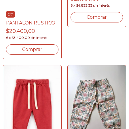
6
x
$4.833,33
sin interés
2X1
Comprar
PANTALON RUSTICO
$20.400,00
6
x
$3.400,00
sin interés
Comprar