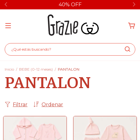
40% OFF
Inicio
/
BEBE (0-12 meses)
/
PANTALON
PANTALON
Filtrar
Ordenar