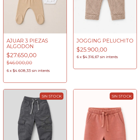
AJUAR 3 PIEZAS
JOGGING PELUCHITO
ALGODON
$25.900,00
$27.650,00
6
x
$4.316,67
sin interés
$46.000,00
6
x
$4.608,33
sin interés
SIN STOCK
SIN STOCK