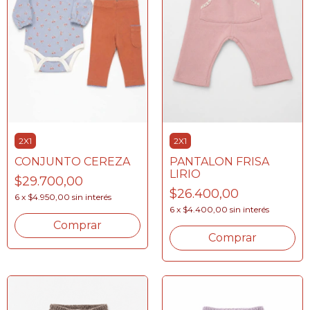
2X1
2X1
CONJUNTO CEREZA
PANTALON FRISA
LIRIO
$29.700,00
$26.400,00
6
x
$4.950,00
sin interés
6
x
$4.400,00
sin interés
Comprar
Comprar