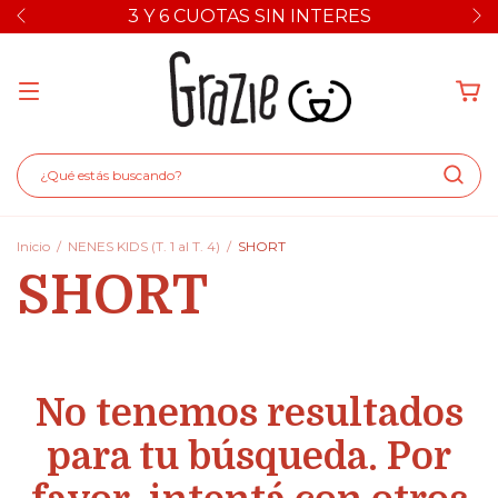
3 Y 6 CUOTAS SIN INTERES
Inicio
/
NENES KIDS (T. 1 al T. 4)
/
SHORT
SHORT
No tenemos resultados
para tu búsqueda. Por