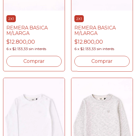
2X1
2X1
REMERA BASICA
REMERA BASICA
M/LARGA
M/LARGA
$12.800,00
$12.800,00
6
x
$2.133,33
sin interés
6
x
$2.133,33
sin interés
Comprar
Comprar