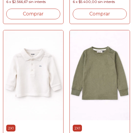
6
x
$2.566,67
sin interés
6
x
$5.400,00
sin interés
Comprar
Comprar
2X1
2X1