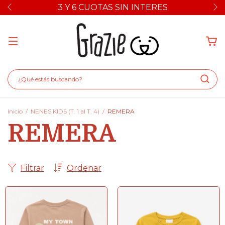
3 Y 6 CUOTAS SIN INTERES
Inicio
/
NENES KIDS (T. 1 al T. 4)
/
REMERA
REMERA
Filtrar
Ordenar