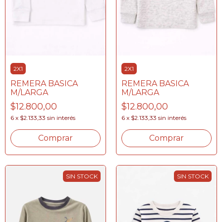
2X1
2X1
REMERA BASICA
REMERA BASICA
M/LARGA
M/LARGA
$12.800,00
$12.800,00
6
x
$2.133,33
sin interés
6
x
$2.133,33
sin interés
Comprar
Comprar
SIN STOCK
SIN STOCK