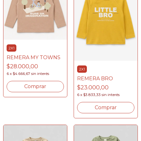
2X1
REMERA MY TOWNS
$28.000,00
2X1
6
x
$4.666,67
sin interés
REMERA BRO
Comprar
$23.000,00
6
x
$3.833,33
sin interés
Comprar