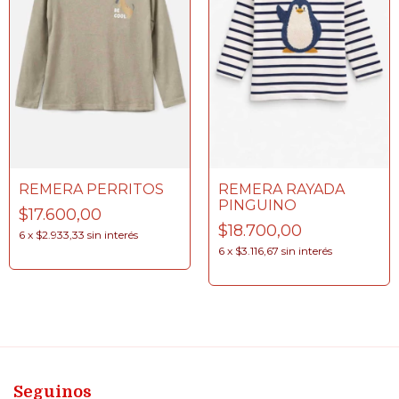
REMERA PERRITOS
REMERA RAYADA
PINGUINO
$17.600,00
$18.700,00
6
x
$2.933,33
sin interés
6
x
$3.116,67
sin interés
Seguinos