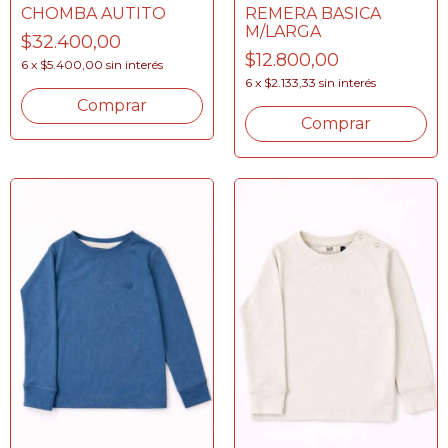
CHOMBA AUTITO
REMERA BASICA
M/LARGA
$32.400,00
$12.800,00
6
x
$5.400,00
sin interés
6
x
$2.133,33
sin interés
Comprar
Comprar