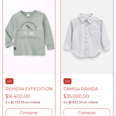
2X1
2X1
REMERA EXPEDITION
CAMISA RAYADA
$16.400,00
$35.000,00
6
x
$2.733,33
sin interés
6
x
$5.833,33
sin interés
Comprar
Comprar