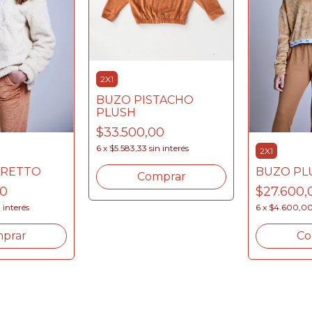
2X1
BUZO PISTACHO
PLUSH
$33.500,00
6
x
$5.583,33
sin interés
2X1
BUZO PL
ARETTO
Comprar
$27.600,
00
6
x
$4.600,0
n interés
Co
prar