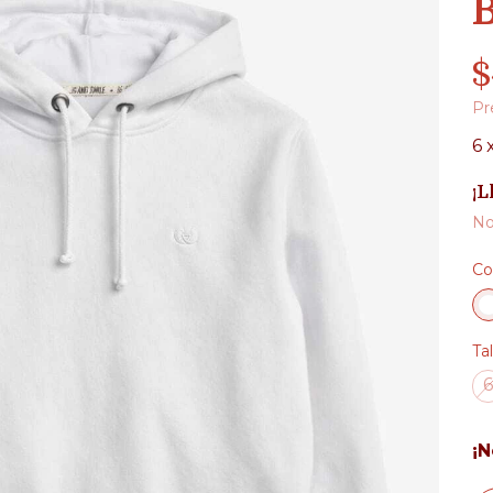
$
Pr
6
¡L
No
Co
Tal
6
¡N