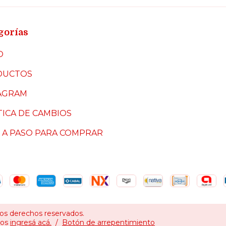
gorías
O
DUCTOS
AGRAM
TICA DE CAMBIOS
 A PASO PARA COMPRAR
los derechos reservados.
mos
ingresá acá.
/
Botón de arrepentimiento