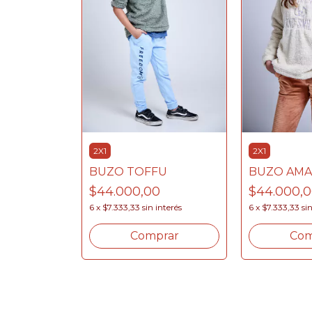
RAMBUTAN
nterés
2X1
2X1
BUZO TOFFU
BUZO AM
rar
$44.000,00
$44.000,
6
x
$7.333,33
sin interés
6
x
$7.333,33
si
Comprar
Com