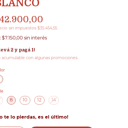
BLANCO
42.900,00
ecio sin impuestos
$35.454,55
x
$7.150,00
sin interés
levá 2 y pagá 1!
 acumulable con algunas promociones
lor
le
8
10
12
14
o te lo pierdas, es el último!