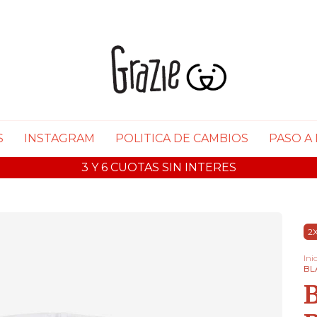
S
INSTAGRAM
POLITICA DE CAMBIOS
PASO A
3 Y 6 CUOTAS SIN INTERES
2X
Ini
BL