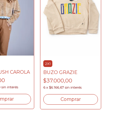
2X1
2X1
BUZO LI
USH CAROLA
BUZO GRAZIE
$36.500
00
$37.000,00
6
x
$6.083,3
0
sin interés
6
x
$6.166,67
sin interés
C
mprar
Comprar