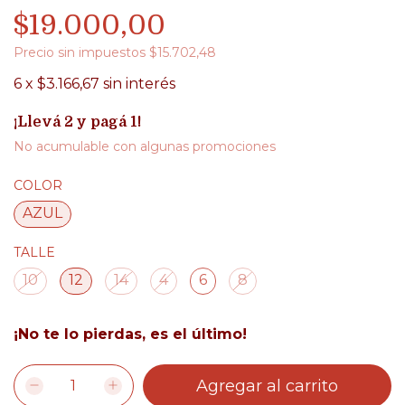
$19.000,00
Precio sin impuestos
$15.702,48
6
x
$3.166,67
sin interés
¡Llevá 2 y pagá 1!
No acumulable con algunas promociones
COLOR
AZUL
TALLE
10
12
14
4
6
8
¡No te lo pierdas, es el último!