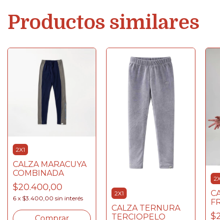
Productos similares
2X1
CALZA MARACUYA
COMBINADA
2X
$20.400,00
C
2X1
6
x
$3.400,00
sin interés
FR
CALZA TERNURA
$2
TERCIOPELO
Comprar