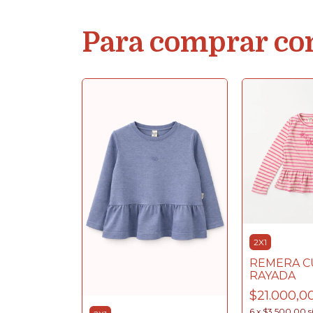
Para comprar co
2X1
REMERA 
RAYADA
$21.000,0
6
x
$3.500,00
s