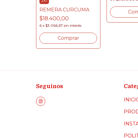
2X1
REMERA CURCUMA
Com
$18.400,00
6
x
$3.066,67
sin interés
Comprar
Seguinos
Cate
INICI
PRO
INST
POLI