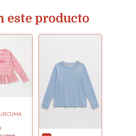
n este producto
CURCUMA
0
in interés