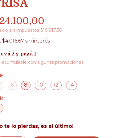
FRISA
24.100,00
ecio sin impuestos
$19.917,36
x
$4.016,67
sin interés
levá 2 y pagá 1!
 acumulable con algunas promociones
le
4
6
8
10
12
14
lor
o te lo pierdas, es el último!