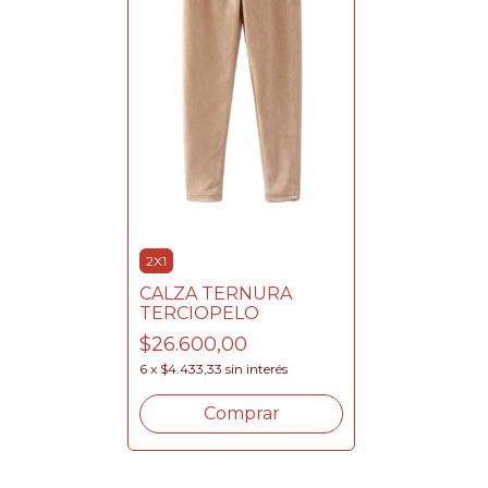
2X1
CALZA TERNURA
TERCIOPELO
$26.600,00
6
x
$4.433,33
sin interés
Comprar