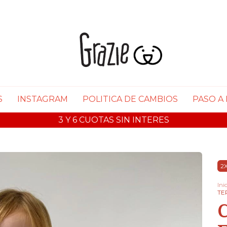
S
INSTAGRAM
POLITICA DE CAMBIOS
PASO A
3 Y 6 CUOTAS SIN INTERES
2X
Ini
TE