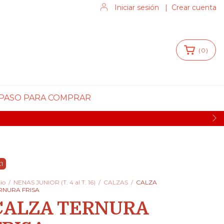
Iniciar sesión
|
Crear cuenta
(
0
)
 PASO PARA COMPRAR
1
cio
/
NENAS JUNIOR (T. 4 al T. 16)
/
CALZAS
/
CALZA
RNURA FRISA
CALZA TERNURA