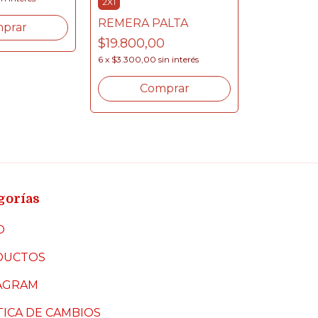
2X1
REMERA PALTA
prar
$19.800,00
6
x
$3.300,00
sin interés
Comprar
gorías
O
DUCTOS
AGRAM
TICA DE CAMBIOS