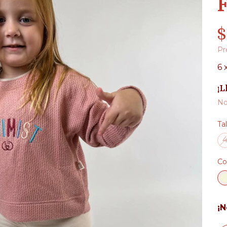
$
Pr
6
¡L
No
Tal
Co
¡N