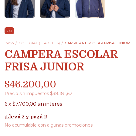
2X1
Inicio
/
COLEGIAL (T. 4 al T. 16)
/
CAMPERA ESCOLAR FRISA JUNIOR
CAMPERA ESCOLAR
FRISA JUNIOR
$46.200,00
Precio sin impuestos
$38.181,82
6
x
$7.700,00
sin interés
¡Llevá 2 y pagá 1!
No acumulable con algunas promociones