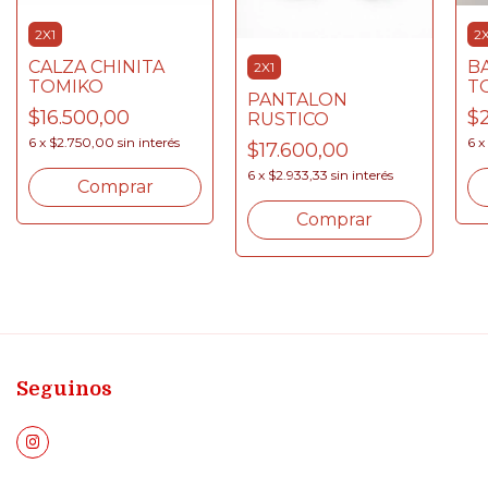
2X1
2X
CALZA CHINITA
B
2X1
TOMIKO
T
PANTALON
$16.500,00
$
RUSTICO
6
x
$2.750,00
sin interés
6
x
$17.600,00
6
x
$2.933,33
sin interés
Comprar
Comprar
Seguinos