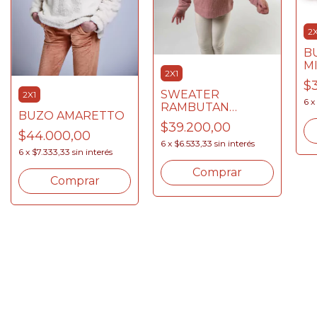
2X
B
M
2X1
$
SWEATER
2X1
6
x
RAMBUTAN
BUZO AMARETTO
BORDADO
$39.200,00
$44.000,00
6
x
$6.533,33
sin interés
6
x
$7.333,33
sin interés
Comprar
Comprar