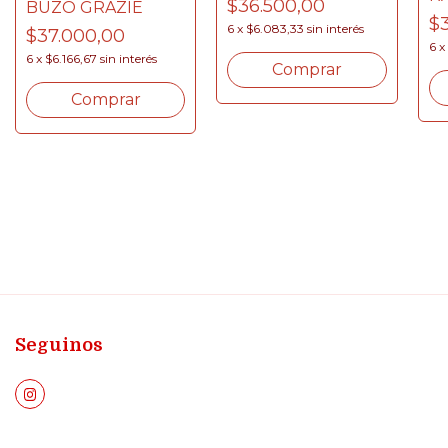
$36.500,00
BUZO GRAZIE
B
$
6
x
$6.083,33
sin interés
$37.000,00
6
x
6
x
$6.166,67
sin interés
Comprar
Comprar
Seguinos